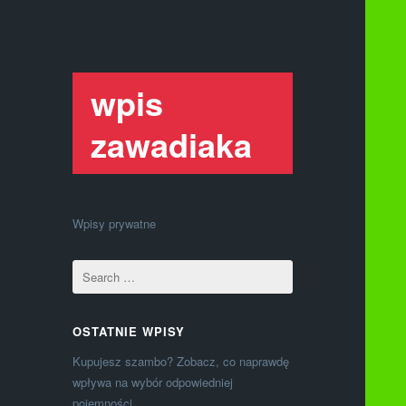
wpis
zawadiaka
Wpisy prywatne
OSTATNIE WPISY
Kupujesz szambo? Zobacz, co naprawdę
wpływa na wybór odpowiedniej
pojemności.