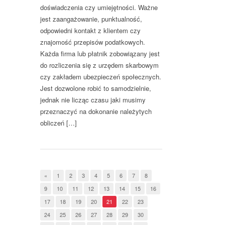
doświadczenia czy umiejętności. Ważne
jest zaangażowanie, punktualność,
odpowiedni kontakt z klientem czy
znajomość przepisów podatkowych.
Każda firma lub płatnik zobowiązany jest
do rozliczenia się z urzędem skarbowym
czy zakładem ubezpieczeń społecznych.
Jest dozwolone robić to samodzielnie,
jednak nie licząc czasu jaki musimy
przeznaczyć na dokonanie należytych
obliczeń […]
«
1
2
3
4
5
6
7
8
9
10
11
12
13
14
15
16
17
18
19
20
21
22
23
24
25
26
27
28
29
30