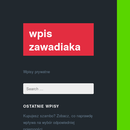
wpis
zawadiaka
Wpisy prywatne
OSTATNIE WPISY
Kupujesz szambo? Zobacz, co naprawdę
wpływa na wybór odpowiedniej
pojemności.