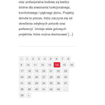
oraz profesjonalna budowa są bardzo
istotne dla stworzenia funkcjonalnego,
komfortowego i pięknego domu. Projekty
domów to proces, który zaczyna się od
określenia odrębnych potrzeb oraz
preferencji. Istnieje wiele gotowych
projektów, które można dostosować […]
«
1
2
3
4
5
6
7
8
9
10
11
12
13
14
15
16
17
18
19
20
21
22
23
24
25
26
27
28
29
30
31
32
33
34
35
36
37
38
39
40
41
42
43
…
59
»