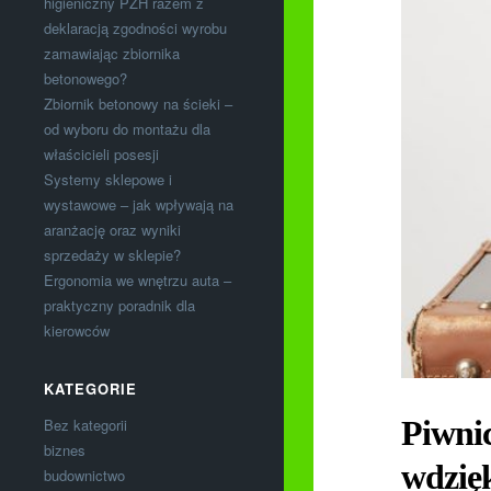
higieniczny PZH razem z
deklaracją zgodności wyrobu
zamawiając zbiornika
betonowego?
Zbiornik betonowy na ścieki –
od wyboru do montażu dla
właścicieli posesji
Systemy sklepowe i
wystawowe – jak wpływają na
aranżację oraz wyniki
sprzedaży w sklepie?
Ergonomia we wnętrzu auta –
praktyczny poradnik dla
kierowców
KATEGORIE
Piwnic
Bez kategorii
biznes
wdzię
budownictwo