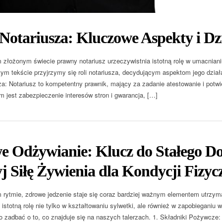
Notariusza: Kluczowe Aspekty i Dz
 złożonym świecie prawny notariusz urzeczywistnia istotną rolę w umacniani
ym tekście przyjrzymy się roli notariusza, decydującym aspektom jego działa
za: Notariusz to kompetentny prawnik, mający za zadanie atestowanie i pot
 jest zabezpieczenie interesów stron i gwarancja, […]
e Odżywianie: Klucz do Stałego D
 Siłę Żywienia dla Kondycji Fizycz
 rytmie, zdrowe jedzenie staje się coraz bardziej ważnym elementem utrzyman
istotną rolę nie tylko w kształtowaniu sylwetki, ale również w zapobieganiu 
o zadbać o to, co znajduje się na naszych talerzach. 1. Składniki Pożywcze: