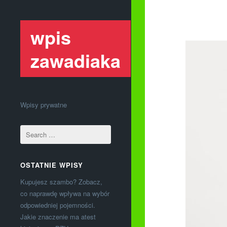
wpis
zawadiaka
Wpisy prywatne
OSTATNIE WPISY
Kupujesz szambo? Zobacz,
co naprawdę wpływa na wybór
odpowiedniej pojemności.
Jakie znaczenie ma atest