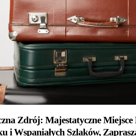
zna Zdrój: Majestatyczne Miejsce 
ku i Wspaniałych Szlaków, Zapras