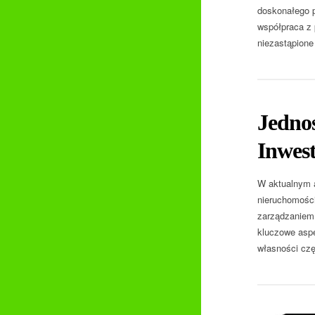
doskonałego p
współpraca z 
niezastąpione
Jedno
Inwest
W aktualnym a
nieruchomości
zarządzaniem 
kluczowe aspe
własności czę