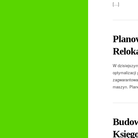
[…]
Plano
Relok
W dzisiejszym
optymalizacji
zagwarantować
maszyn. Plano
Budowa
Księg