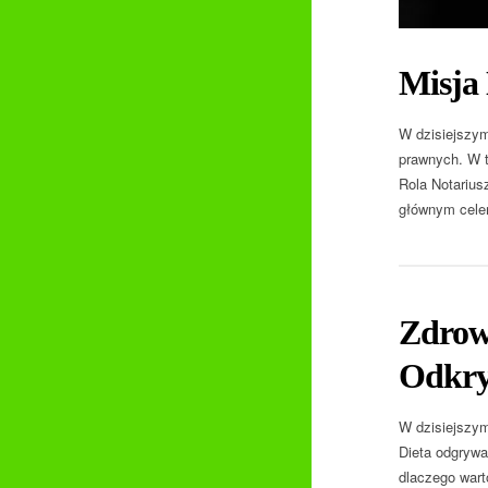
Misja 
W dzisiejszym
prawnych. W t
Rola Notarius
głównym celem
Zdrow
Odkryj
W dzisiejszym
Dieta odgrywa 
dlaczego wart