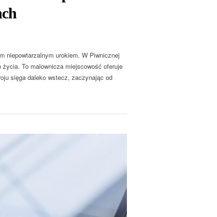
ach
im niepowtarzalnym urokiem. W Piwnicznej
o życia. To malownicza miejscowość oferuje
roju sięga daleko wstecz, zaczynając od