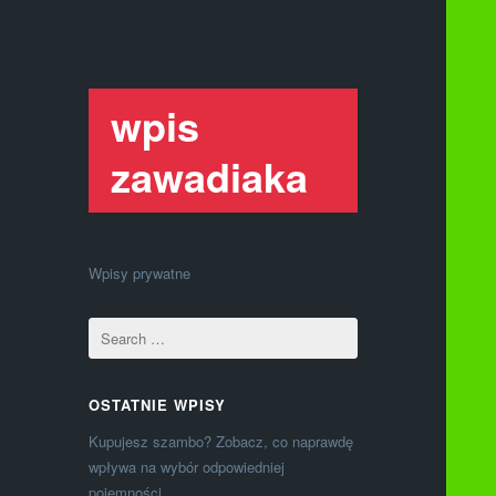
wpis
zawadiaka
Wpisy prywatne
OSTATNIE WPISY
Kupujesz szambo? Zobacz, co naprawdę
wpływa na wybór odpowiedniej
pojemności.