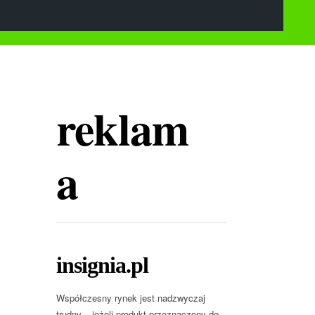
reklam
a
insignia.pl
Współczesny rynek jest nadzwyczaj
trudny – jeżeli produkt przeznaczony do