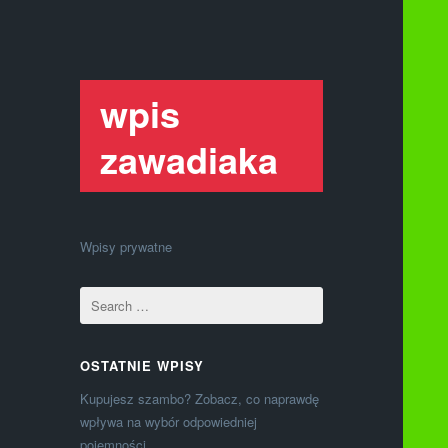
wpis
zawadiaka
Wpisy prywatne
OSTATNIE WPISY
Kupujesz szambo? Zobacz, co naprawdę
wpływa na wybór odpowiedniej
pojemności.