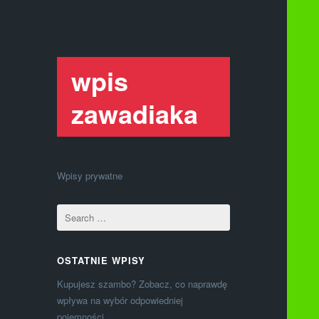
wpis
zawadiaka
Wpisy prywatne
OSTATNIE WPISY
Kupujesz szambo? Zobacz, co naprawdę
wpływa na wybór odpowiedniej
pojemności.