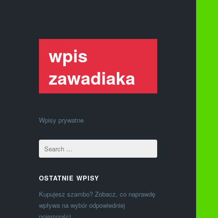
wpis
zawadiaka
Wpisy prywatne
OSTATNIE WPISY
Kupujesz szambo? Zobacz, co naprawdę
wpływa na wybór odpowiedniej
pojemności.