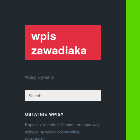
wpis
zawadiaka
Wpisy prywatne
OSTATNIE WPISY
Kupujesz szambo? Zobacz, co naprawdę
wpływa na wybór odpowiedniej
pojemności.