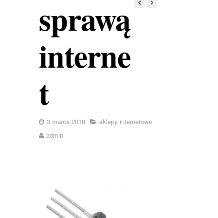
sprawą
interne
t
3 marca 2018
sklepy internetowe
admin