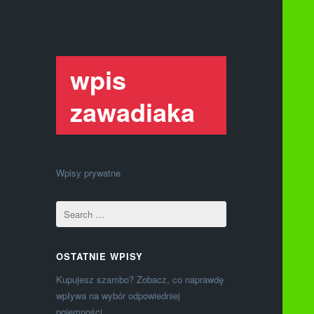
wpis
zawadiaka
Wpisy prywatne
OSTATNIE WPISY
Kupujesz szambo? Zobacz, co naprawdę
wpływa na wybór odpowiedniej
pojemności.