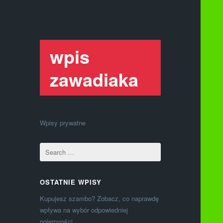
wpis
zawadiaka
Wpisy prywatne
OSTATNIE WPISY
Kupujesz szambo? Zobacz, co naprawdę
wpływa na wybór odpowiedniej
pojemności.