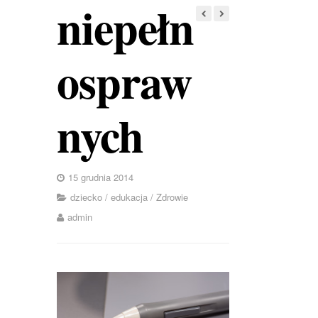
niepełn
ospraw
nych
15 grudnia 2014
dziecko
/
edukacja
/
Zdrowie
admin