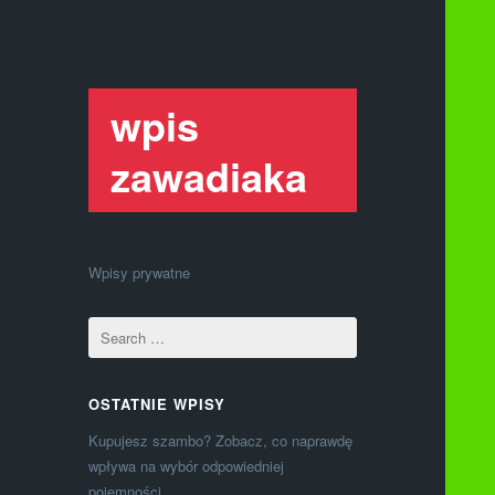
wpis
zawadiaka
Wpisy prywatne
OSTATNIE WPISY
Kupujesz szambo? Zobacz, co naprawdę
wpływa na wybór odpowiedniej
pojemności.