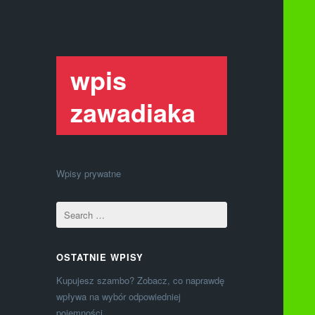
wpis
zawadiaka
Wpisy prywatne
OSTATNIE WPISY
Kupujesz szambo? Zobacz, co naprawdę
wpływa na wybór odpowiedniej
pojemności.