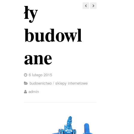
ły
budowl
ane
6 lutego 2015
budownictwo
/
sklepy internetowe
admin