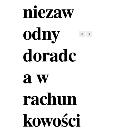
niezaw
odny
doradc
a w
rachun
kowości