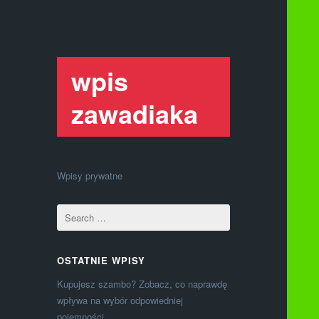
wpis
zawadiaka
Wpisy prywatne
OSTATNIE WPISY
Kupujesz szambo? Zobacz, co naprawdę
wpływa na wybór odpowiedniej
pojemności.